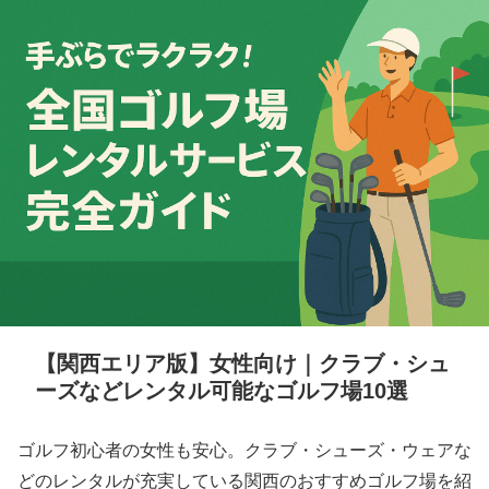
【関西エリア版】女性向け｜クラブ・シュ
ーズなどレンタル可能なゴルフ場10選
ゴルフ初心者の女性も安心。クラブ・シューズ・ウェアな
どのレンタルが充実している関西のおすすめゴルフ場を紹